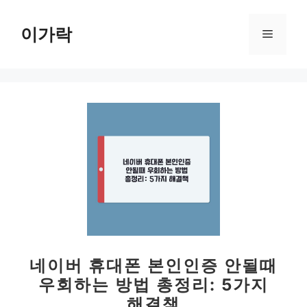
컨
텐
이가락
메
츠
로
뉴
건
너
뛰
기
네이버 휴대폰 본인인증 안될때
우회하는 방법 총정리: 5가지
해결책