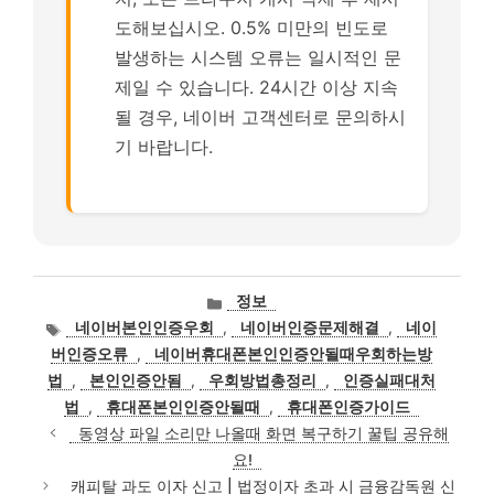
도해보십시오. 0.5% 미만의 빈도로
발생하는 시스템 오류는 일시적인 문
제일 수 있습니다. 24시간 이상 지속
될 경우, 네이버 고객센터로 문의하시
기 바랍니다.
카
정보
테
태
네이버본인인증우회
,
네이버인증문제해결
,
네이
고
그
버인증오류
,
네이버휴대폰본인인증안될때우회하는방
리
법
,
본인인증안됨
,
우회방법총정리
,
인증실패대처
법
,
휴대폰본인인증안될때
,
휴대폰인증가이드
동영상 파일 소리만 나올때 화면 복구하기 꿀팁 공유해
요!
캐피탈 과도 이자 신고 | 법정이자 초과 시 금융감독원 신