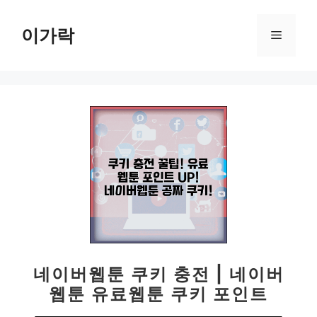
컨
텐
이가락
메
츠
로
뉴
건
너
뛰
기
네이버웹툰 쿠키 충전 | 네이버
웹툰 유료웹툰 쿠키 포인트