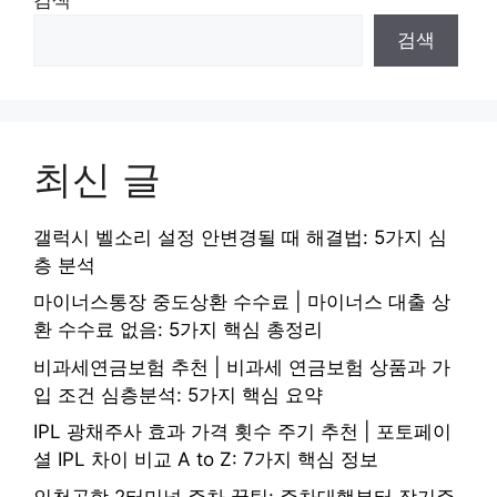
검색
최신 글
갤럭시 벨소리 설정 안변경될 때 해결법: 5가지 심
층 분석
마이너스통장 중도상환 수수료 | 마이너스 대출 상
환 수수료 없음: 5가지 핵심 총정리
비과세연금보험 추천 | 비과세 연금보험 상품과 가
입 조건 심층분석: 5가지 핵심 요약
IPL 광채주사 효과 가격 횟수 주기 추천 | 포토페이
셜 IPL 차이 비교 A to Z: 7가지 핵심 정보
인천공항 2터미널 주차 꿀팁: 주차대행부터 장기주