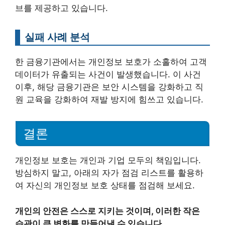
브를 제공하고 있습니다.
실패 사례 분석
한 금융기관에서는 개인정보 보호가 소홀하여 고객
데이터가 유출되는 사건이 발생했습니다. 이 사건
이후, 해당 금융기관은 보안 시스템을 강화하고 직
원 교육을 강화하여 재발 방지에 힘쓰고 있습니다.
결론
개인정보 보호는 개인과 기업 모두의 책임입니다.
방심하지 말고, 아래의 자가 점검 리스트를 활용하
여 자신의 개인정보 보호 상태를 점검해 보세요.
개인의 안전은 스스로 지키는 것이며, 이러한 작은
습관이 큰 변화를 만들어낼 수 있습니다.