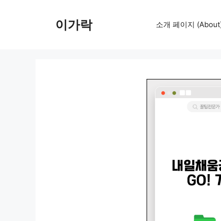
컨
텐
이가락
소개 페이지 (About
츠
로
건
너
뛰
기