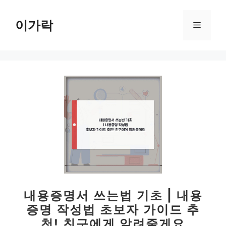
컨
텐
이가락
메
츠
로
뉴
건
너
뛰
기
내용증명서 쓰는법 기초 | 내용
증명 작성법 초보자 가이드 추
천! 친구에게 알려줄게요