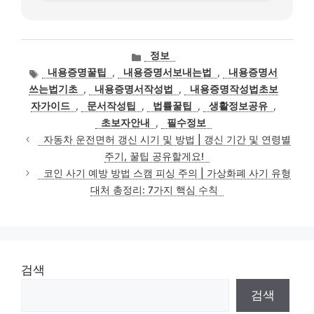
카
정보
테
태
내용증명꿀팁
,
내용증명서보내는법
,
내용증명서
고
그
쓰는법기초
,
내용증명서작성법
,
내용증명작성법초보
리
자가이드
,
문서작성팁
,
법률꿀팁
,
생활정보공유
,
초보자안내
,
필수정보
자동차 운전면허 갱신 시기 및 방법 | 갱신 기간 및 연령별
주기, 꿀팁 공유할게요!
코인 사기 예방 방법 스캠 피싱 주의 | 가상화폐 사기 유형
대처 총정리: 7가지 핵심 수칙
검색
검색