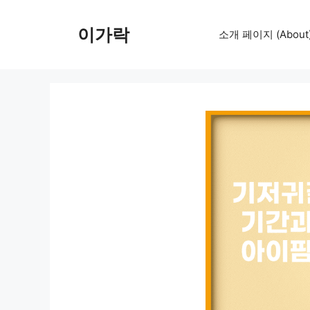
컨
텐
이가락
소개 페이지 (About
츠
로
건
너
뛰
기