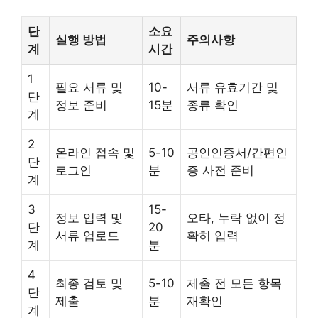
단
소요
실행 방법
주의사항
계
시간
1
필요 서류 및
10-
서류 유효기간 및
단
정보 준비
15분
종류 확인
계
2
온라인 접속 및
5-10
공인인증서/간편인
단
로그인
분
증 사전 준비
계
3
15-
정보 입력 및
오타, 누락 없이 정
단
20
서류 업로드
확히 입력
계
분
4
최종 검토 및
5-10
제출 전 모든 항목
단
제출
분
재확인
계