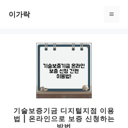
컨
텐
이가락
메
츠
로
뉴
건
너
뛰
기
기술보증기금 디지털지점 이용
법 | 온라인으로 보증 신청하는
방법