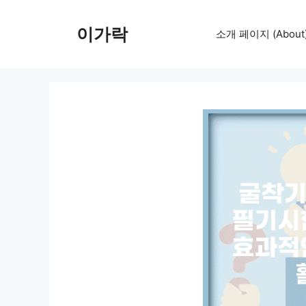
컨
텐
이가락
소개 페이지 (About
츠
로
건
너
뛰
기