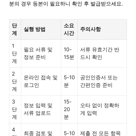
분의 경우 등본이 필요하니 확인 후 발급받으세요.
단
소요
실행 방법
주의사항
계
시간
1
필요 서류 및
10-
서류 유효기간 반
단
정보 준비
15분
드시 확인
계
2
온라인 접속 및
5-10
공인인증서 또는
단
로그인
분
간편인증 준비
계
3
15-
정보 입력 및
오타 없이 정확하
단
20
서류 업로드
게 입력
계
분
4
최종 검토 및
5-10
제출 전 모든 항목