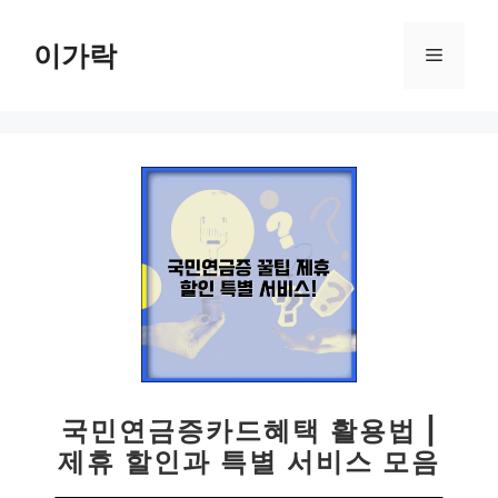
컨
텐
이가락
메
츠
로
뉴
건
너
뛰
기
국민연금증카드혜택 활용법 |
제휴 할인과 특별 서비스 모음