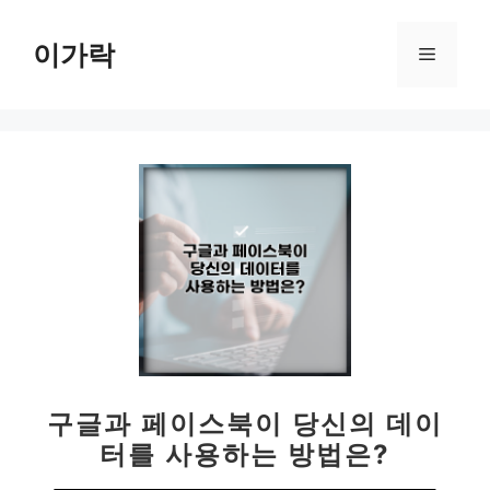
컨
텐
이가락
메
츠
로
뉴
건
너
뛰
기
구글과 페이스북이 당신의 데이
터를 사용하는 방법은?