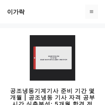
컨
텐
이가락
메
츠
로
뉴
건
너
뛰
기
공조냉동기계기사 준비 기간 몇
개월 | 공조냉동 기사 자격 공부
시간 심층분석: 5개월 합격 전