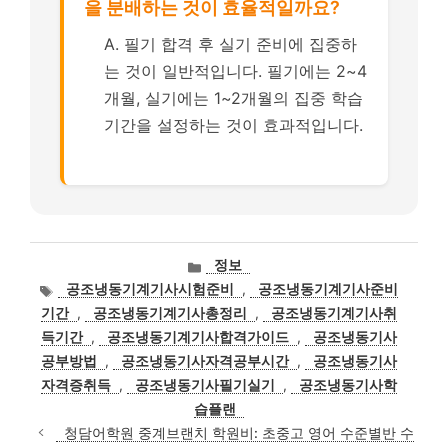
을 분배하는 것이 효율적일까요?
A. 필기 합격 후 실기 준비에 집중하
는 것이 일반적입니다. 필기에는 2~4
개월, 실기에는 1~2개월의 집중 학습
기간을 설정하는 것이 효과적입니다.
카
정보
테
태
공조냉동기계기사시험준비
,
공조냉동기계기사준비
고
그
기간
,
공조냉동기계기사총정리
,
공조냉동기계기사취
리
득기간
,
공조냉동기계기사합격가이드
,
공조냉동기사
공부방법
,
공조냉동기사자격공부시간
,
공조냉동기사
자격증취득
,
공조냉동기사필기실기
,
공조냉동기사학
습플랜
청담어학원 중계브랜치 학원비: 초중고 영어 수준별반 수