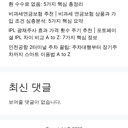
환 수수료 없음: 5가지 핵심 총정리
비과세연금보험 추천 | 비과세 연금보험 상품과 가
입 조건 심층분석: 5가지 핵심 요약
IPL 광채주사 효과 가격 횟수 주기 추천 | 포토페이
셜 IPL 차이 비교 A to Z: 7가지 핵심 정보
인천공항 2터미널 주차 꿀팁: 주차대행부터 장기주
차까지 스마트 이용법 A to Z
최신 댓글
보여줄 댓글이 없습니다.