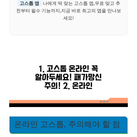
고스톱 앱
나에게 딱 맞는 고스톱 앱,무료 맞고 추
천부터 필수 기능까지,지금 바로 최고의 앱을 만나보
세요!
온라인 고스톱, 주의해야 할 점