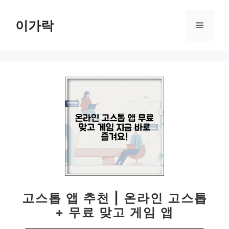
컨
텐
이가락
메
츠
로
뉴
건
너
뛰
기
고스톱 앱 추천 | 온라인 고스톱
+ 무료 맞고 게임 앱