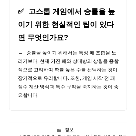
✅
고스톱 게임에서 승률을 높
이기 위한 현실적인 팁이 있다
면 무엇인가요?
→
승률을 높이기 위해서는 특정 패 조합을 노
리기보다, 현재 가진 패와 상대방의 상황을 종합
적으로 고려하여 확률 높은 수를 선택하는 것이
장기적으로 유리합니다. 또한, 게임 시작 전 패
점수 계산 방식과 특수 규칙을 숙지하는 것이 중
요합니다.
카
정보
테