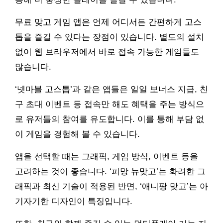
무료 맞고 게임 앱은 언제 어디서든 간편하게 고스
톱을 즐길 수 있다는 장점이 있습니다. 별도의 설치
없이 웹 브라우저에서 바로 접속 가능한 게임들도
많습니다.
‘넷마블 고스톱’과 같은 앱들은 일일 보너스 지급, 친
구 초대 이벤트 등 접속만 해도 혜택을 주는 방식으
로 유저들의 참여를 유도합니다. 이를 통해 부담 없
이 게임을 경험해 볼 수 있습니다.
앱을 선택할 때는 그래픽, 게임 방식, 이벤트 등을
고려하는 것이 좋습니다. ‘피망 뉴맞고’는 화려한 그
래픽과 최신 기술이 적용된 반면, ‘애니팡 맞고’는 아
기자기한 디자인이 특징입니다.