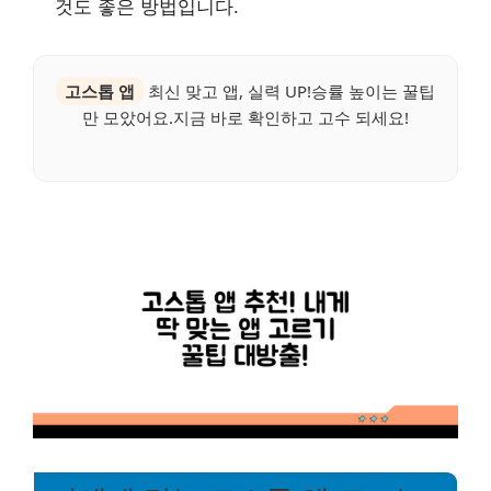
것도 좋은 방법입니다.
고스톱 앱
최신 맞고 앱, 실력 UP!승률 높이는 꿀팁
만 모았어요.지금 바로 확인하고 고수 되세요!