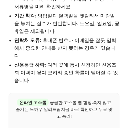
서류명을 미리 확인하세요
기간 착각:
영업일과 달력일을 헷갈려서 마감일
을 놓치는 실수가 빈번합니다. 토요일, 일요일, 공
휴일은 제외됩니다
연락처 오류:
휴대폰 번호나 이메일을 잘못 입력
해서 중요한 안내를 받지 못하는 경우가 있습니
다
신용등급 하락:
여러 곳에 동시 신청하면 신용조
회 이력이 쌓여 오히려 승인 확률이 떨어질 수 있
습니다
온라인 고스톱
궁금한 고스톱 앱 함정,속지 않고
즐기는 노하우 알려드림지금 바로 확인하고 무료 맞
고 승리!