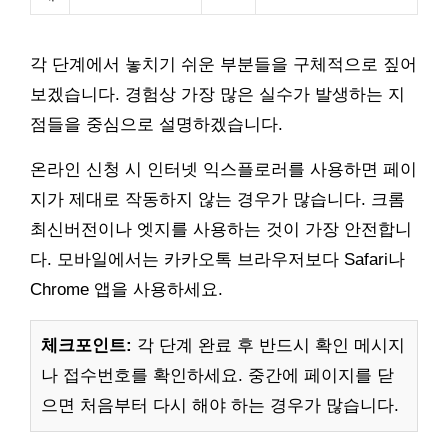
각 단계에서 놓치기 쉬운 부분들을 구체적으로 짚어
보겠습니다. 경험상 가장 많은 실수가 발생하는 지
점들을 중심으로 설명하겠습니다.
온라인 신청 시 인터넷 익스플로러를 사용하면 페이
지가 제대로 작동하지 않는 경우가 많습니다. 크롬
최신버전이나 엣지를 사용하는 것이 가장 안전합니
다. 모바일에서는 카카오톡 브라우저보다 Safari나
Chrome 앱을 사용하세요.
체크포인트:
각 단계 완료 후 반드시 확인 메시지
나 접수번호를 확인하세요. 중간에 페이지를 닫
으면 처음부터 다시 해야 하는 경우가 많습니다.