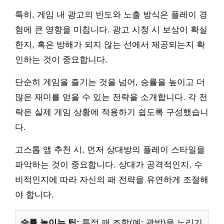
특히, 게임 내 광고의 빈도와 노출 방식은 플레이 경
험에 큰 영향을 미칩니다. 광고 시청 시 보상이 확실
한지, 혹은 방해가 되지 않는 선에서 제공되는지 확
인하는 것이 중요합니다.
단순히 게임을 즐기는 것을 넘어, 승률을 높이고 더
많은 재미를 얻을 수 있는 전략을 소개합니다. 각 전
략은 실제 게임 상황에 적용하기 쉽도록 구성했습니
다.
고스톱 앱 추천 시, 먼저 상대방의 플레이 스타일을
파악하는 것이 중요합니다. 상대가 공격적인지, 수
비적인지에 따라 자신의 패 전략을 유연하게 조절해
야 합니다.
승률 높이는 팁:
특정 패 조합(예: 광박)을 노리기