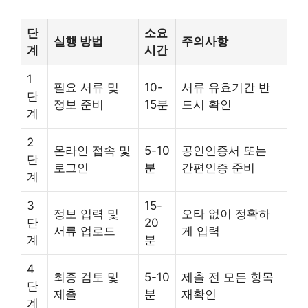
단
소요
실행 방법
주의사항
계
시간
1
필요 서류 및
10-
서류 유효기간 반
단
정보 준비
15분
드시 확인
계
2
온라인 접속 및
5-10
공인인증서 또는
단
로그인
분
간편인증 준비
계
3
15-
정보 입력 및
오타 없이 정확하
단
20
서류 업로드
게 입력
계
분
4
최종 검토 및
5-10
제출 전 모든 항목
단
제출
분
재확인
계