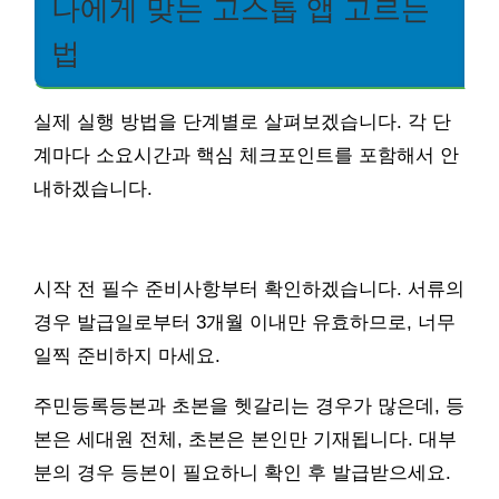
나에게 맞는 고스톱 앱 고르는
법
실제 실행 방법을 단계별로 살펴보겠습니다. 각 단
계마다 소요시간과 핵심 체크포인트를 포함해서 안
내하겠습니다.
시작 전 필수 준비사항부터 확인하겠습니다. 서류의
경우 발급일로부터 3개월 이내만 유효하므로, 너무
일찍 준비하지 마세요.
주민등록등본과 초본을 헷갈리는 경우가 많은데, 등
본은 세대원 전체, 초본은 본인만 기재됩니다. 대부
분의 경우 등본이 필요하니 확인 후 발급받으세요.