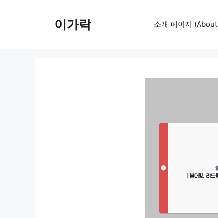
컨
텐
이가락
소개 페이지 (About
츠
로
건
너
뛰
기