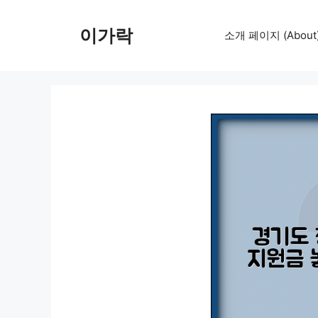
컨
텐
이가락
소개 페이지 (About
츠
로
건
너
뛰
기