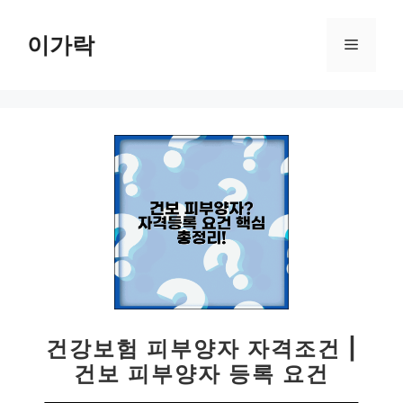
컨
텐
이가락
메
츠
로
뉴
건
너
뛰
기
건강보험 피부양자 자격조건 |
건보 피부양자 등록 요건