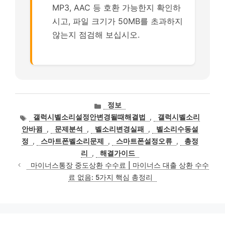
MP3, AAC 등 호환 가능한지 확인하
시고, 파일 크기가 50MB를 초과하지
않는지 점검해 보십시오.
카
정보
테
태
갤럭시벨소리설정안변경될때해결법
,
갤럭시벨소리
고
그
안바뀜
,
문제분석
,
벨소리변경실패
,
벨소리수동설
리
정
,
스마트폰벨소리문제
,
스마트폰설정오류
,
총정
리
,
해결가이드
마이너스통장 중도상환 수수료 | 마이너스 대출 상환 수수
료 없음: 5가지 핵심 총정리