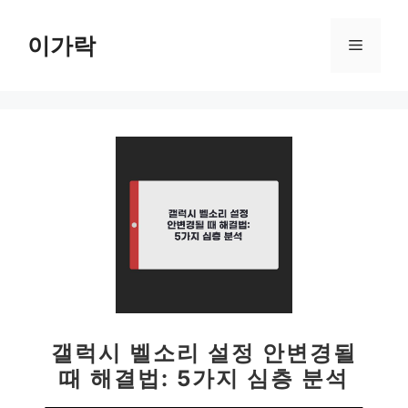
컨
텐
이가락
메
츠
로
뉴
건
너
뛰
기
갤럭시 벨소리 설정 안변경될
때 해결법: 5가지 심층 분석