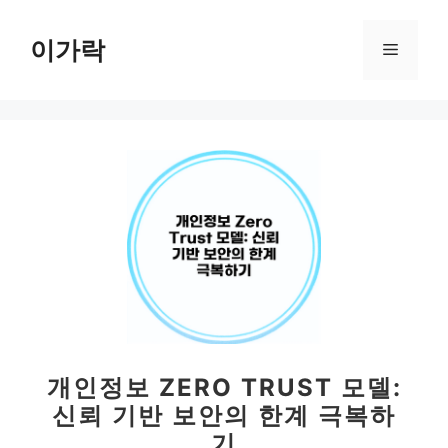
컨
텐
이가락
메
츠
로
뉴
건
너
뛰
기
개인정보 ZERO TRUST 모델:
신뢰 기반 보안의 한계 극복하
기