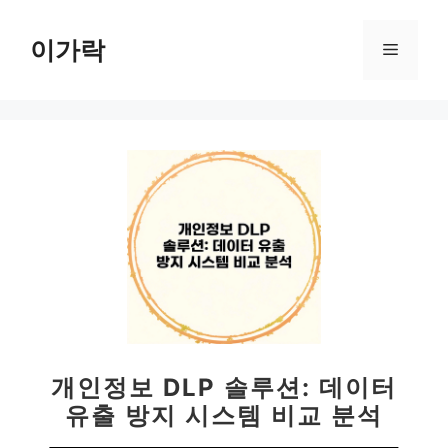
컨
텐
이가락
메
츠
로
뉴
건
너
뛰
기
개인정보 DLP 솔루션: 데이터
유출 방지 시스템 비교 분석