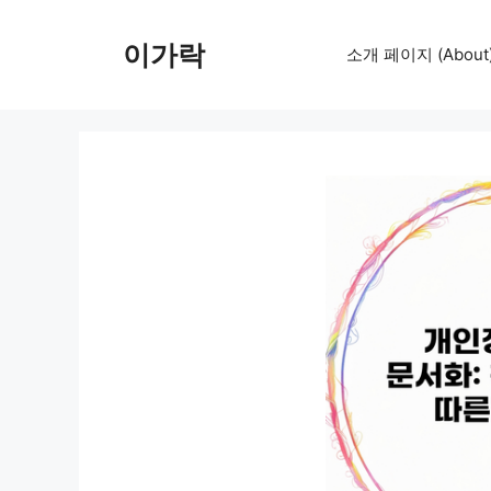
컨
텐
이가락
소개 페이지 (About
츠
로
건
너
뛰
기