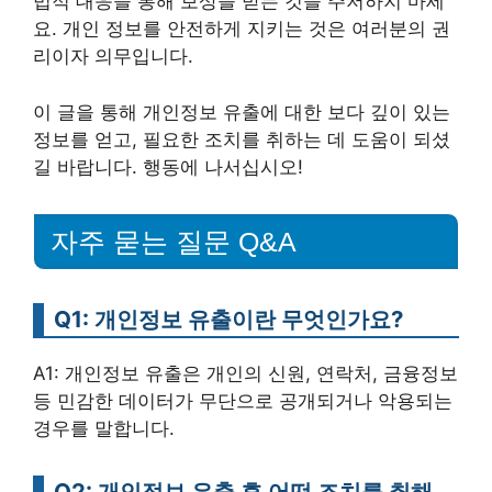
법적 대응을 통해 보상을 받는 것을 주저하지 마세
요. 개인 정보를 안전하게 지키는 것은 여러분의 권
리이자 의무입니다.
이 글을 통해 개인정보 유출에 대한 보다 깊이 있는
정보를 얻고, 필요한 조치를 취하는 데 도움이 되셨
길 바랍니다. 행동에 나서십시오!
자주 묻는 질문 Q&A
Q1: 개인정보 유출이란 무엇인가요?
A1: 개인정보 유출은 개인의 신원, 연락처, 금융정보
등 민감한 데이터가 무단으로 공개되거나 악용되는
경우를 말합니다.
Q2: 개인정보 유출 후 어떤 조치를 취해