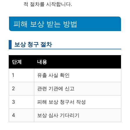
적 절차를 시작합니다.
피해 보상 받는 방법
보상 청구 절차
단계
내용
1
유출 사실 확인
2
관련 기관에 신고
3
피해 보상 청구서 작성
4
보상 심사 기다리기