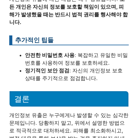
든 개인은 자신의 정보를 보호할 책임이 있으며, 피
해가 발생했을 때는 반드시 법적 권리를 행사해야 합
니다.
추가적인 팁들
안전한 비밀번호 사용
: 복잡하고 유일한 비밀
번호를 사용하여 정보를 보호하세요.
정기적인 보안 점검
: 자신의 개인정보 보호
상태를 주기적으로 점검합니다.
결론
개인정보 유출은 누구에게나 발생할 수 있는 심각한
문제입니다. 당황하지 말고, 위에서 설명한 방법으
로 적극적으로 대처하세요. 피해를 최소화하시고,