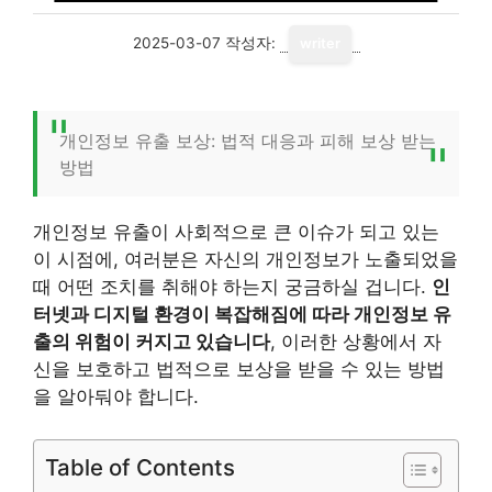
2025-03-07
작성자:
writer
개인정보 유출 보상: 법적 대응과 피해 보상 받는
방법
개인정보 유출이 사회적으로 큰 이슈가 되고 있는
이 시점에, 여러분은 자신의 개인정보가 노출되었을
때 어떤 조치를 취해야 하는지 궁금하실 겁니다.
인
터넷과 디지털 환경이 복잡해짐에 따라 개인정보 유
출의 위험이 커지고 있습니다
, 이러한 상황에서 자
신을 보호하고 법적으로 보상을 받을 수 있는 방법
을 알아둬야 합니다.
Table of Contents