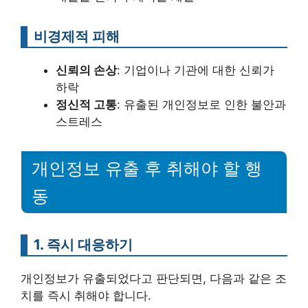
비경제적 피해
신뢰의 손상
: 기업이나 기관에 대한 신뢰가
하락
정신적 고통
: 유출된 개인정보로 인한 불안과
스트레스
개인정보 유출 후 취해야 할 행
동
1. 즉시 대응하기
개인정보가 유출되었다고 판단되면, 다음과 같은 조
치를 즉시 취해야 합니다.