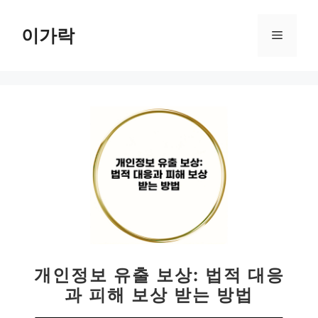
컨
텐
이가락
메
츠
로
뉴
건
너
뛰
기
개인정보 유출 보상: 법적 대응
과 피해 보상 받는 방법