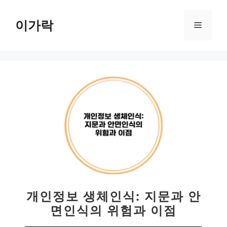
컨
텐
이가락
메
츠
로
뉴
건
너
뛰
기
개인정보 생체인식: 지문과 안
면인식의 위험과 이점