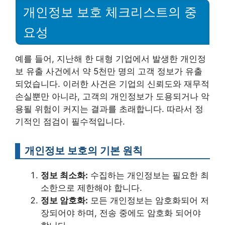
개인정보 보호 체크리스트의 중
요성
예를 들어, 지난해 한 대형 기업에서 발생한 개인정
보 유출 사건에서 약 5천만 명의 고객 정보가 유출
되었습니다. 이러한 사건은 기업의 신뢰도와 재무적
손실뿐만 아니라, 고객의 개인정보가 도용되거나 악
용될 위험이 커지는 결과를 초래합니다. 따라서 정
기적인 점검이 필수적입니다.
개인정보 보호의 기본 원칙
정보 최소화:
수집하는 개인정보는 필요한 최
소한으로 제한해야 합니다.
정보 암호화:
모든 개인정보는 암호화되어 저
장되어야 하며, 전송 중에도 암호화 되어야