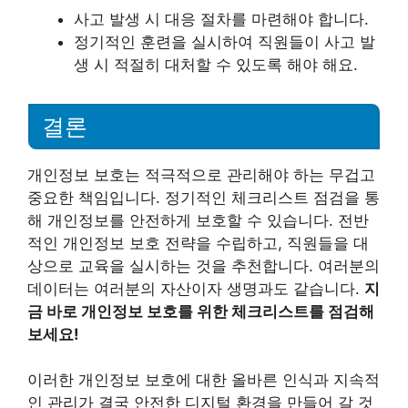
사고 발생 시 대응 절차를 마련해야 합니다.
정기적인 훈련을 실시하여 직원들이 사고 발
생 시 적절히 대처할 수 있도록 해야 해요.
결론
개인정보 보호는 적극적으로 관리해야 하는 무겁고
중요한 책임입니다. 정기적인 체크리스트 점검을 통
해 개인정보를 안전하게 보호할 수 있습니다. 전반
적인 개인정보 보호 전략을 수립하고, 직원들을 대
상으로 교육을 실시하는 것을 추천합니다. 여러분의
데이터는 여러분의 자산이자 생명과도 같습니다.
지
금 바로 개인정보 보호를 위한 체크리스트를 점검해
보세요!
이러한 개인정보 보호에 대한 올바른 인식과 지속적
인 관리가 결국 안전한 디지털 환경을 만들어 갈 것