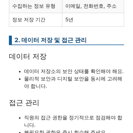
수집하는 정보 유형
이메일, 전화번호, 주소
정보 저장 기간
5년
2. 데이터 저장 및 접근 관리
데이터 저장
데이터 저장소의 보안 상태를 확인해야 해요.
물리적 보안과 디지털 보안을 동시에 고려해
야 합니다.
접근 관리
직원의 접근 권한을 정기적으로 점검해야 합
니다.
불필요한 권한은 즉시 회수해 주세요.