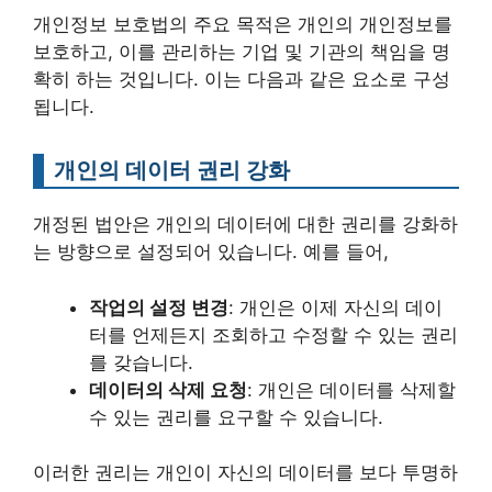
개인정보 보호법의 주요 목적은 개인의 개인정보를
보호하고, 이를 관리하는 기업 및 기관의 책임을 명
확히 하는 것입니다. 이는 다음과 같은 요소로 구성
됩니다.
개인의 데이터 권리 강화
개정된 법안은 개인의 데이터에 대한 권리를 강화하
는 방향으로 설정되어 있습니다. 예를 들어,
작업의 설정 변경
: 개인은 이제 자신의 데이
터를 언제든지 조회하고 수정할 수 있는 권리
를 갖습니다.
데이터의 삭제 요청
: 개인은 데이터를 삭제할
수 있는 권리를 요구할 수 있습니다.
이러한 권리는 개인이 자신의 데이터를 보다 투명하