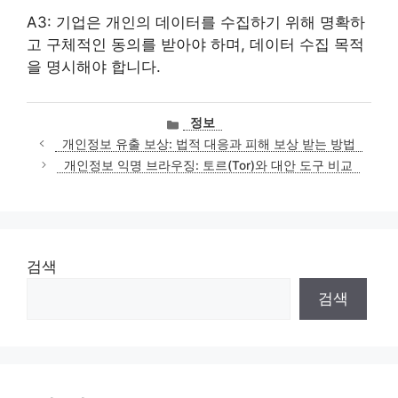
A3: 기업은 개인의 데이터를 수집하기 위해 명확하
고 구체적인 동의를 받아야 하며, 데이터 수집 목적
을 명시해야 합니다.
카
정보
테
개인정보 유출 보상: 법적 대응과 피해 보상 받는 방법
고
개인정보 익명 브라우징: 토르(Tor)와 대안 도구 비교
리
검색
검색