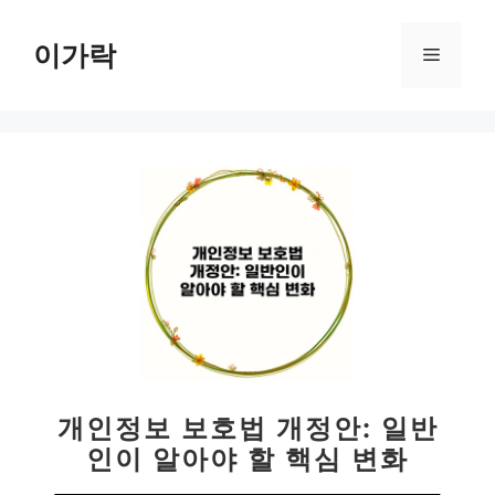
컨
텐
이가락
메
츠
로
뉴
건
너
뛰
기
개인정보 보호법 개정안: 일반
인이 알아야 할 핵심 변화