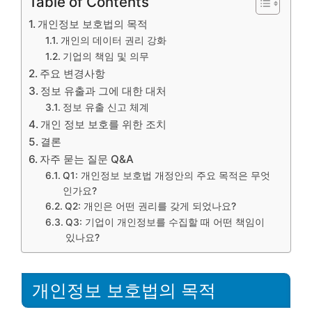
Table of Contents
개인정보 보호법의 목적
개인의 데이터 권리 강화
기업의 책임 및 의무
주요 변경사항
정보 유출과 그에 대한 대처
정보 유출 신고 체계
개인 정보 보호를 위한 조치
결론
자주 묻는 질문 Q&A
Q1: 개인정보 보호법 개정안의 주요 목적은 무엇
인가요?
Q2: 개인은 어떤 권리를 갖게 되었나요?
Q3: 기업이 개인정보를 수집할 때 어떤 책임이
있나요?
개인정보 보호법의 목적