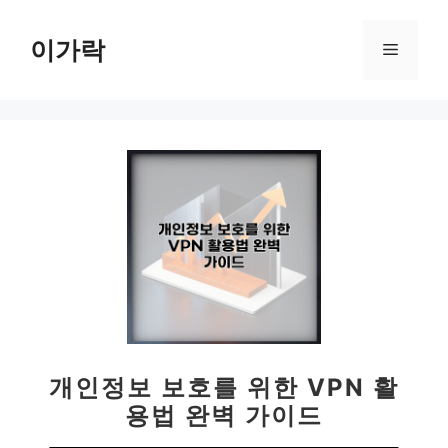
컨
텐
이가락
메
츠
로
뉴
건
너
뛰
기
개인정보 보호를 위한 VPN 활
용법 완벽 가이드