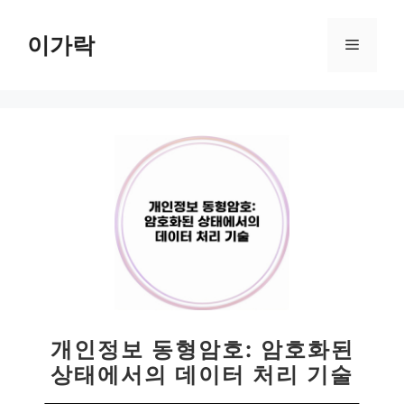
컨
텐
이가락
메
츠
로
뉴
건
너
뛰
기
개인정보 동형암호: 암호화된
상태에서의 데이터 처리 기술