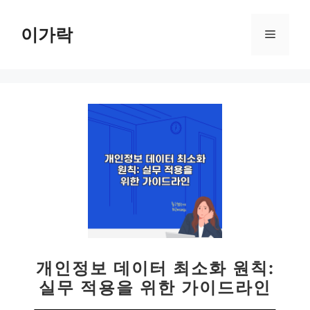
컨
텐
이가락
메
츠
로
뉴
건
너
뛰
기
개인정보 데이터 최소화 원칙:
실무 적용을 위한 가이드라인