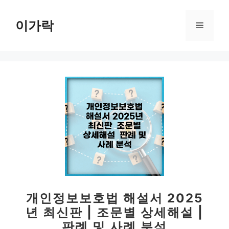
컨
텐
이가락
메
츠
로
뉴
건
너
뛰
기
개인정보보호법 해설서 2025
년 최신판 | 조문별 상세해설 |
판례 및 사례 분석