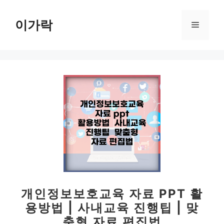
컨
텐
이가락
메
츠
로
뉴
건
너
뛰
기
개인정보보호교육 자료 PPT 활
용방법 | 사내교육 진행팁 | 맞
춤형 자료 편집법