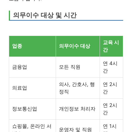
의무이수 대상 및 시간
교육 시
업종
의무이수 대상
간
연 4시
금융업
모든 직원
간
의사, 간호사, 행
연 2시
의료업
정직
간
연 2시
정보통신업
개인정보 처리자
간
쇼핑몰, 온라인 서
연 1시
운영자 및 직원