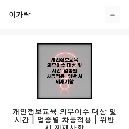
컨
텐
이가락
메
츠
로
뉴
건
너
뛰
기
개인정보교육 의무이수 대상 및
시간 | 업종별 차등적용 | 위반
시 제재사항