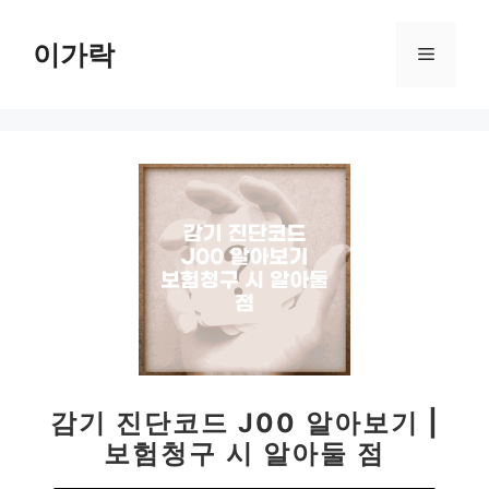
컨
텐
이가락
메
츠
로
뉴
건
너
뛰
기
감기 진단코드 J00 알아보기 |
보험청구 시 알아둘 점