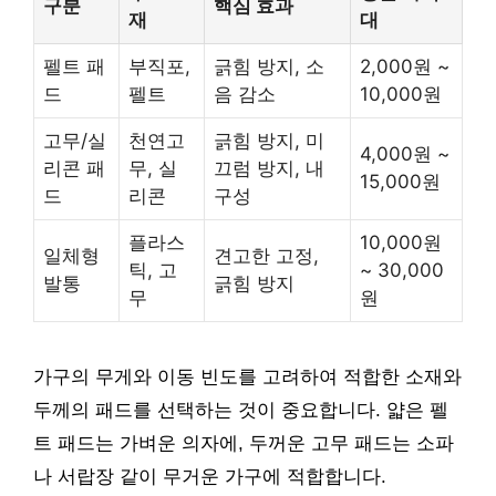
구분
핵심 효과
재
대
펠트 패
부직포,
긁힘 방지, 소
2,000원 ~
드
펠트
음 감소
10,000원
고무/실
천연고
긁힘 방지, 미
4,000원 ~
리콘 패
무, 실
끄럼 방지, 내
15,000원
드
리콘
구성
플라스
10,000원
일체형
견고한 고정,
틱, 고
~ 30,000
발통
긁힘 방지
무
원
가구의 무게와 이동 빈도를 고려하여 적합한 소재와
두께의 패드를 선택하는 것이 중요합니다. 얇은 펠
트 패드는 가벼운 의자에, 두꺼운 고무 패드는 소파
나 서랍장 같이 무거운 가구에 적합합니다.