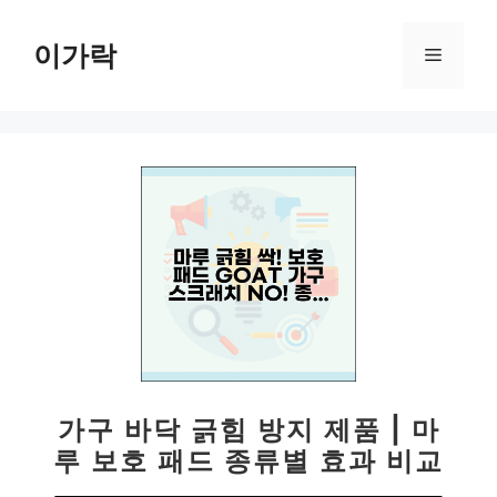
컨
텐
이가락
메
츠
로
뉴
건
너
뛰
기
가구 바닥 긁힘 방지 제품 | 마
루 보호 패드 종류별 효과 비교